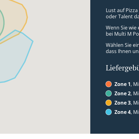
Lust auf Pizza
oder Talent d
Wenn Sie wie 
bei Multi M Po
Wählen Sie ei
dass Ihnen uns
Liefergeb
Zone 1
, M
Zone 2
, M
Zone 3
, M
Zone 4
, M